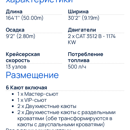
Длина
Ширина
164’1’’ (50.00m)
30’2’’ (9.19m)
Осадка
Двигатели
9’2” (2.80m)
2 x CAT 3512 B - 1174
KW
Крейсерская
Потребление
скорость
топлива
13 узлов
500 л/ч
Размещение
6 Кают включая
1 x Мастер-сьют
1 x VIP-сьют
2 x Двухместные каюты
2 x Двухместные каюты с раздельными
кроватями (обе трансформируются в
каюты с двуспальными кроватями)