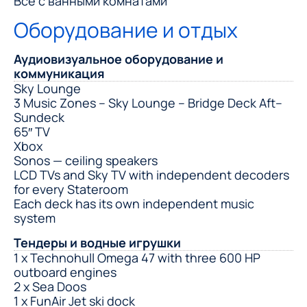
Все c ванными комнатами
Оборудование и отдых
Аудиовизуальное оборудование и
коммуникация
Sky Lounge
3 Music Zones – Sky Lounge – Bridge Deck Aft–
Sundeck
65″ TV
Xbox
Sonos — ceiling speakers
LCD TVs and Sky TV with independent decoders
for every Stateroom
Each deck has its own independent music
system
Тендеры и водные игрушки
1 x Technohull Omega 47 with three 600 HP
outboard engines
2 x Sea Doos
1 x FunAir Jet ski dock