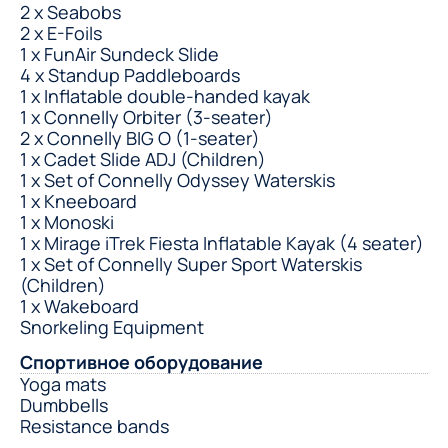
2 x Seabobs
2 x E-Foils
1 x FunAir Sundeck Slide
4 x Standup Paddleboards
1 x Inflatable double-handed kayak
1 x Connelly Orbiter (3-seater)
2 x Connelly BIG O (1-seater)
1 x Cadet Slide ADJ (Children)
1 x Set of Connelly Odyssey Waterskis
1 x Kneeboard
1 x Monoski
1 x Mirage iTrek Fiesta Inflatable Kayak (4 seater)
1 x Set of Connelly Super Sport Waterskis
(Children)
1 x Wakeboard
Snorkeling Equipment
Спортивное оборудование
Yoga mats
Dumbbells
Resistance bands