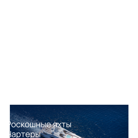
Роскошные яхты
Чартеры