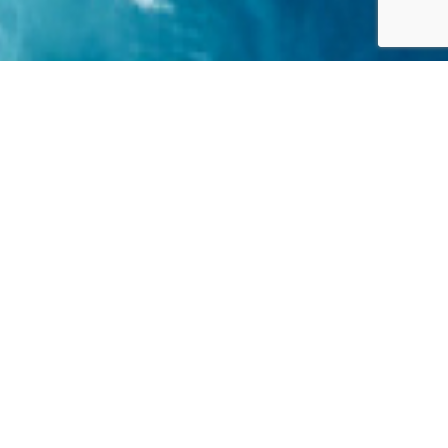
Покупка яхты
Помощь
Плавание по морям приобретения яхт может
быть сложным занятием, но с Athens Yachts
оно превращается в удовольствие. Наша
команда профессионалов готова провести
Вас через все этапы процесса покупки. От
понимания Ваших уникальных предпочтений
до приобретения самой лучшей яхты,
отвечающей Вашим требованиям, мы
стремимся воплотить Ваши мечты о владении
яхтой в реальность.
Воспользуйтесь нашей обширной сетью и
отраслевым опытом, чтобы найти, провести